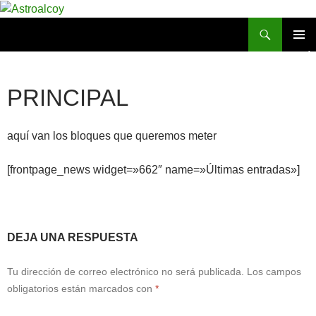
Saltar
al
Buscar
Astroalcoy
contenido
MENÚ
PRINCI
PRINCIPAL
aquí van los bloques que queremos meter
[frontpage_news widget=»662″ name=»Últimas entradas»]
DEJA UNA RESPUESTA
Tu dirección de correo electrónico no será publicada.
Los campos
obligatorios están marcados con
*