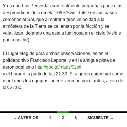
Y es que Las Perseidas son realmente pequeñas partículas
desprendidas del cometa 109P/Swift-Tuttle en sus pasos
cercanos al Sol, que al entrar a gran velocidad a la
atmósfera de la Tierra se calientan por la fricción y se
volatilizan, dejando una estela luminosa en el cielo (visible
por la noche).
El lugar elegido para ambas observaciones, es en el
polideportivo Francisco Laporta, y en la antigua pista de
aeromodelismo
http://goo.gl/maps/0zpIl
y el horario, a partir de las 21:30. Si alguien quiere ver como
montamos los equipos, puede venir un poco antes, a eso de
las 21:00.
Ir
← ANTERIOR
1
2
3
SIGUIENTE →