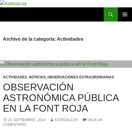
Saltar
al
Buscar
Astroalcoy
contenido
MENÚ
PRINCI
Archivo de la categoría: Actividades
ACTIVIDADES
,
NOTICIAS
,
OBSERVACIONES EXTRAORDINARIAS
OBSERVACIÓN
ASTRONÓMICA PÚBLICA
EN LA FONT ROJA
25 SEPTIEMBRE, 2014
ASTROALCOY
DEJA UN
COMENTARIO