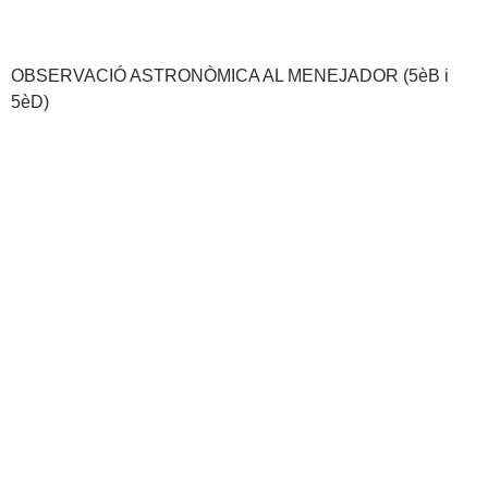
OBSERVACIÓ ASTRONÒMICA AL MENEJADOR (5èB i
5èD)