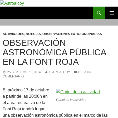
Saltar
al
Buscar
Astroalcoy
contenido
MENÚ
PRINCI
ACTIVIDADES
,
NOTICIAS
,
OBSERVACIONES EXTRAORDINARIAS
OBSERVACIÓN
ASTRONÓMICA PÚBLICA
EN LA FONT ROJA
25 SEPTIEMBRE, 2014
ASTROALCOY
DEJA UN
COMENTARIO
El próximo 17 de octubre
a partir de las 20:00h en
Cartel de la actividad
el área recreativa de la
Font Roja tendrá lugar
una observación astronómica pública en el marco de las