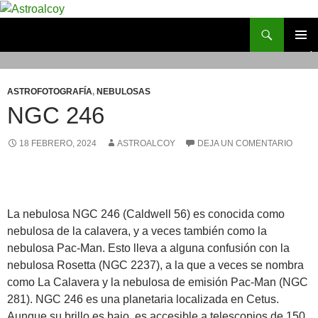
Saltar
al
Buscar
Astroalcoy
contenido
MENÚ
PRINCI
ASTROFOTOGRAFÍA
,
NEBULOSAS
NGC 246
18 FEBRERO, 2024
ASTROALCOY
DEJA UN COMENTARIO
La nebulosa NGC 246 (Caldwell 56) es conocida como
nebulosa de la calavera, y a veces también como la
nebulosa Pac-Man. Esto lleva a alguna confusión con la
nebulosa Rosetta (NGC 2237), a la que a veces se nombra
como La Calavera y la nebulosa de emisión Pac-Man (NGC
281). NGC 246 es una planetaria localizada en Cetus.
Aunque su brillo es bajo, es accesible a telescopios de 150