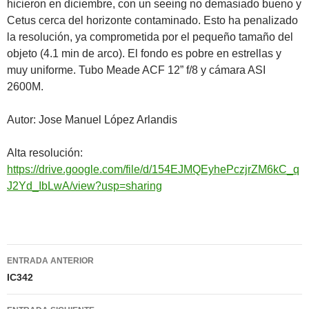
hicieron en diciembre, con un seeing no demasiado bueno y
Cetus cerca del horizonte contaminado. Esto ha penalizado
la resolución, ya comprometida por el pequeño tamaño del
objeto (4.1 min de arco). El fondo es pobre en estrellas y
muy uniforme. Tubo Meade ACF 12” f/8 y cámara ASI
2600M.
Autor: Jose Manuel López Arlandis
Alta resolución:
https://drive.google.com/file/d/154EJMQEyhePczjrZM6kC_q
J2Yd_IbLwA/view?usp=sharing
Navegación
ENTRADA ANTERIOR
de
IC342
entradas